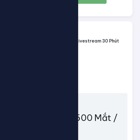
263
ID dịch vụ:
Tăng Mắt Livestream 30 Phút
Tên dịch vụ:
Loại dịch vụ:
Default
30 - 500
Giới hạn số lượng:
21đ
Giá mỗi 1000:
Mô tả dịch vụ:
Tốc Độ Nhanh
Min 50 - Max 500 Mắt /
Đơn