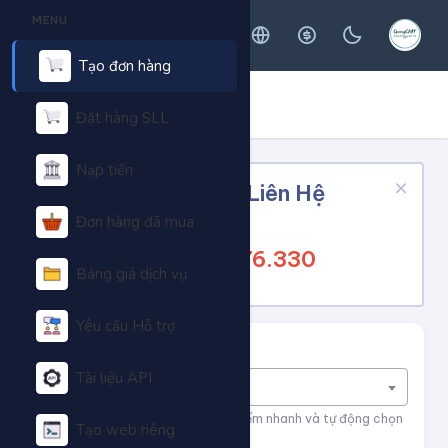
MENU
Tạo đơn hàng
ĐẶT HÀNG DỊCH VỤ
Trang chủ
Đặt hàng SLL
Đặt hàng dịch vụ
Nạp tiền
Có Vấn Đề Cần Cứ Liên Hệ
ADM
Đơn hàng đã mua
SĐT/Zalo:
0358.376.330
Bảng giá dịch vụ
Yêu cầu Hỗ trợ
Tìm nhanh dịch vụ
Tài liệu API
Nhập tên dịch vụ để tìm kiếm
Nhập tên hoặc ID dịch vụ để tìm kiếm nhanh và tự động chọn
Tạo web riêng