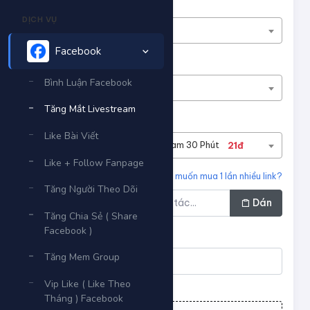
Nền tảng
DỊCH VỤ
Facebook
Facebook
Phân loại
Bình Luận Facebook
Tăng Mắt Livestream
Tăng Mắt Livestream
Dịch vụ
Like Bài Viết
#263
Tăng Mắt Livestream 30 Phút
21đ
Like + Follow Fanpage
Liên kết cần tăng
Bạn muốn mua 1 lần nhiều link?
Tăng Người Theo Dõi
Dán
Tăng Chia Sẻ ( Share
Facebook )
Số lượng
Tăng Mem Group
Vip Like ( Like Theo
Tối thiểu:
30
- Tối đa:
500
Tháng ) Facebook